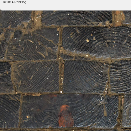
© 2014
RebBlog