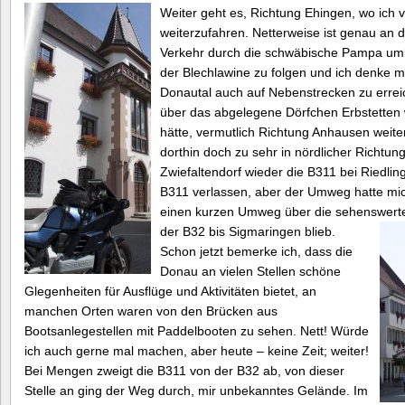
Weiter geht es, Richtung Ehingen, wo ich v
weiterzufahren. Netterweise ist genau an 
Verkehr durch die schwäbische Pampa uml
der Blechlawine zu folgen und ich denke m
Donautal auch auf Nebenstrecken zu errei
über das abgelegene Dörfchen Erbstetten w
hätte, vermutlich Richtung Anhausen weiter
dorthin doch zu sehr in nördlicher Richtun
Zwiefaltendorf wieder die B311 bei Riedlinge
B311 verlassen, aber der Umweg hatte mich 
einen kurzen Umweg über die sehenswerte
der B32 bis Sigmaringen blieb.
Schon jetzt bemerke ich, dass die
Donau an vielen Stellen schöne
Glegenheiten für Ausflüge und Aktivitäten bietet, an
manchen Orten waren von den Brücken aus
Bootsanlegestellen mit Paddelbooten zu sehen. Nett! Würde
ich auch gerne mal machen, aber heute – keine Zeit; weiter!
Bei Mengen zweigt die B311 von der B32 ab, von dieser
Stelle an ging der Weg durch, mir unbekanntes Gelände. Im