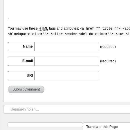
You may use these
HTML
tags and attributes:
<a href="" title=""> <ab
<blockquote cite=""> <cite> <code> <del datetime=""> <em> <i
Name
(required)
E-mail
(required)
URI
Semmeln holen…
Translate this Page