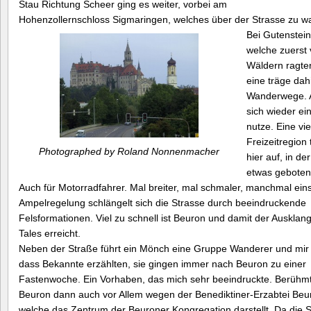
Stau Richtung Scheer ging es weiter, vorbei am
Hohenzollernschloss Sigmaringen, welches über der Strasse zu w
Bei Gutenstein
welche zuerst
Wäldern ragte
eine träge dah
Wanderwege. 
sich wieder ei
nutze.
Eine vie
Freizeitregion 
Photographed by Roland Nonnenmacher
hier auf, in der
etwas geboten 
Auch für Motorradfahrer. Mal breiter, mal schmaler, manchmal eins
Ampelregelung schlängelt sich die Strasse durch beeindruckende
Felsformationen. Viel zu schnell ist Beuron und damit der Ausklan
Tales erreicht.
Neben der Straße führt ein Mönch eine Gruppe Wanderer und mir fä
dass Bekannte erzählten, sie gingen immer nach Beuron zu einer
Fastenwoche. Ein Vorhaben, das mich sehr beeindruckte. Berühmt 
Beuron dann auch vor Allem wegen der Benediktiner-Erzabtei Beu
welche das Zentrum der Beuroner Kongregation darstellt. Da die 