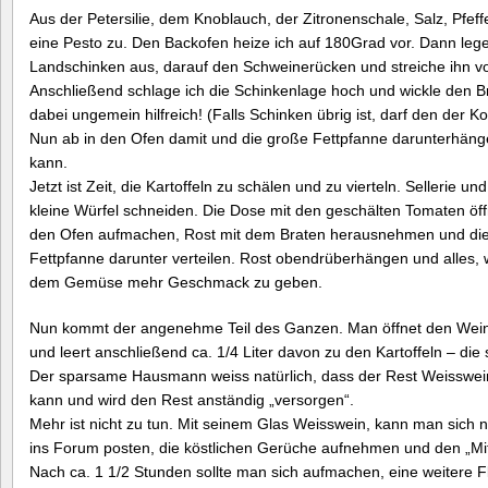
Aus der Petersilie, dem Knoblauch, der Zitronenschale, Salz, Pfef
eine Pesto zu. Den Backofen heize ich auf 180Grad vor. Dann lege
Landschinken aus, darauf den Schweinerücken und streiche ihn von
Anschließend schlage ich die Schinkenlage hoch und wickle den B
dabei ungemein hilfreich! (Falls Schinken übrig ist, darf den der Ko
Nun ab in den Ofen damit und die große Fettpfanne darunterhänge
kann.
Jetzt ist Zeit, die Kartoffeln zu schälen und zu vierteln. Sellerie u
kleine Würfel schneiden. Die Dose mit den geschälten Tomaten öff
den Ofen aufmachen, Rost mit dem Braten herausnehmen und die
Fettpfanne darunter verteilen. Rost obendrüberhängen und alles, wa
dem Gemüse mehr Geschmack zu geben.
Nun kommt der angenehme Teil des Ganzen. Man öffnet den Wein,
und leert anschließend ca. 1/4 Liter davon zu den Kartoffeln – di
Der sparsame Hausmann weiss natürlich, dass der Rest Weisswei
kann und wird den Rest anständig „versorgen“.
Mehr ist nicht zu tun. Mit seinem Glas Weisswein, kann man sich 
ins Forum posten, die köstlichen Gerüche aufnehmen und den „Mi
Nach ca. 1 1/2 Stunden sollte man sich aufmachen, eine weitere