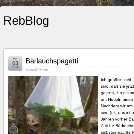
RebBlog
Apr
Bärlauchspagetti
03
2021
Essen&Trinken
Ich gehöre nicht 
sind, daß sie jet
gelernt, ihn als 
um Nudeln einen
Nachdem wir am 
sind (ok, das ist 
Jahren vorher Bär
Zeit für Bärlauch
selbstgemachte N