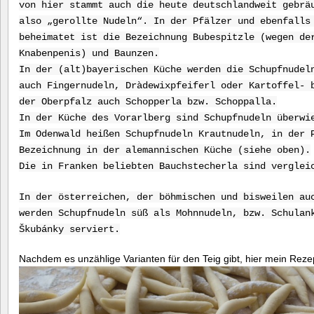
von hier stammt auch die heute deutschlandweit gebrä
also „gerollte Nudeln“. In der Pfälzer und ebenfalls
beheimatet ist die Bezeichnung Bubespitzle (wegen de
Knabenpenis) und Baunzen.
In der (alt)bayerischen Küche werden die Schupfnudel
auch Fingernudeln, Dràdewixpfeiferl oder Kartoffel- 
der Oberpfalz auch Schopperla bzw. Schoppalla.
In der Küche des Vorarlberg sind Schupfnudeln überwi
Im Odenwald heißen Schupfnudeln Krautnudeln, in der 
Bezeichnung in der alemannischen Küche (siehe oben).
Die in Franken beliebten Bauchstecherla sind verglei
In der österreichen, der böhmischen und bisweilen au
werden Schupfnudeln süß als Mohnnudeln, bzw. Schulan
Škubánky serviert.
Nachdem es unzählige Varianten für den Teig gibt, hier mein Reze