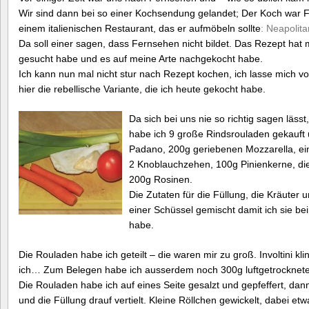
Wir sind dann bei so einer Kochsendung gelandet; Der Koch war 
einem italienischen Restaurant, das er aufmöbeln sollte
: Neapolit
Da soll einer sagen, dass Fernsehen nicht bildet. Das Rezept hat mi
gesucht habe und es auf meine Arte nachgekocht habe.
Ich kann nun mal nicht stur nach Rezept kochen, ich lasse mich v
hier die rebellische Variante, die ich heute gekocht habe.
Da sich bei uns nie so richtig sagen läss
habe ich 9 große Rindsrouladen gekauft 
Padano, 200g geriebenen Mozzarella, ein
2 Knoblauchzehen, 100g Pinienkerne, d
200g Rosinen.
Die Zutaten für die Füllung, die Kräuter 
einer Schüssel gemischt damit ich sie b
habe.
Die Rouladen habe ich geteilt – die waren mir zu groß. Involtini kl
ich… Zum Belegen habe ich ausserdem noch 300g luftgetrocknete
Die Rouladen habe ich auf eines Seite gesalzt und gepfeffert, dan
und die Füllung drauf vertielt. Kleine Röllchen gewickelt, dabei et