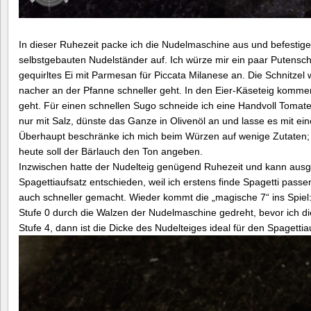
In dieser Ruhezeit packe ich die Nudelmaschine aus und befestige 
selbstgebauten Nudelständer auf. Ich würze mir ein paar Putenschni
gequirltes Ei mit Parmesan für Piccata Milanese an. Die Schnitzel
nacher an der Pfanne schneller geht. In den Eier-Käseteig kommen
geht. Für einen schnellen Sugo schneide ich eine Handvoll Tomate
nur mit Salz, dünste das Ganze in Olivenöl an und lasse es mit e
Überhaupt beschränke ich mich beim Würzen auf wenige Zutaten; 
heute soll der Bärlauch den Ton angeben.
Inzwischen hatte der Nudelteig genügend Ruhezeit und kann ausg
Spagettiaufsatz entschieden, weil ich erstens finde Spagetti passe
auch schneller gemacht. Wieder kommt die „magische 7“ ins Spiel: 
Stufe 0 durch die Walzen der Nudelmaschine gedreht, bevor ich die
Stufe 4, dann ist die Dicke des Nudelteiges ideal für den Spagettia