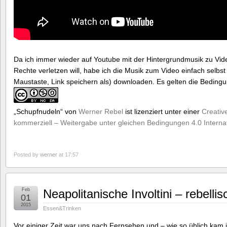
Da ich immer wieder auf Youtube mit der Hintergrundmusik zu Vi
Rechte verletzen will, habe ich die Musik zum Video einfach selbst e
Maustaste, Link speichern als) downloaden. Es gelten die Bedin
„Schupfnudeln“
von
Werner Rebel
ist lizenziert unter einer
Creati
kommerziell – Weitergabe unter gleichen Bedingungen 4.0 Internat
Posted by
werner
at 17:57
Feb
Neapolitanische Involtini – rebellisc
01
2015
Essen&Trinken
Vor einiger Zeit war uns nach Fernsehen und – wie so üblich kam 