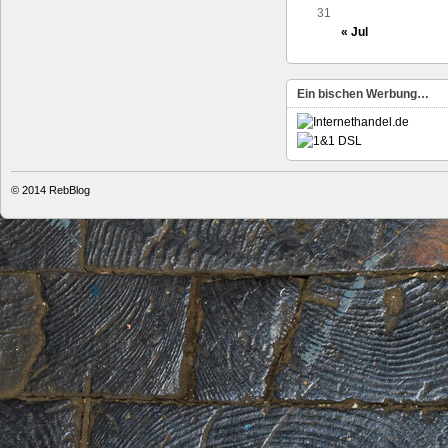
31
« Jul
Ein bischen Werbung…
© 2014
RebBlog