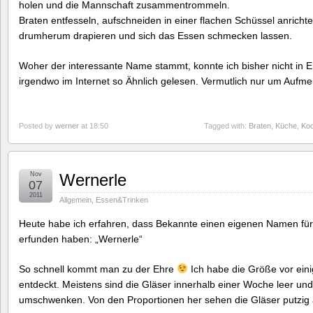
holen und die Mannschaft zusammentrommeln.
Braten entfesseln, aufschneiden in einer flachen Schüssel anrichte
drumherum drapieren und sich das Essen schmecken lassen.
Woher der interessante Name stammt, konnte ich bisher nicht in E
irgendwo im Internet so Ähnlich gelesen. Vermutlich nur um Auf
Posted by
werner
at 18:50
Tagged with:
Braten
,
Küche
,
Ko
Nov
Wernerle
07
2011
Allgemein
,
Essen&Trinken
Heute habe ich erfahren, dass Bekannte einen eigenen Namen fü
erfunden haben: „Wernerle“
So schnell kommt man zu der Ehre
Ich habe die Größe vor eini
entdeckt. Meistens sind die Gläser innerhalb einer Woche leer un
umschwenken. Von den Proportionen her sehen die Gläser putzig a