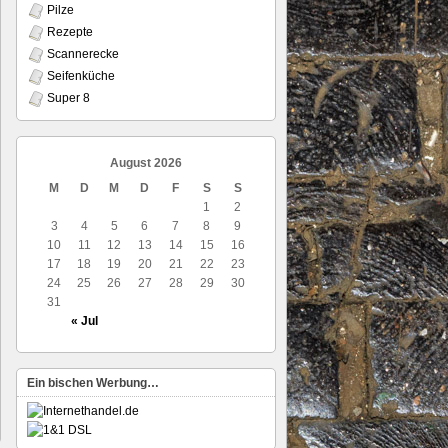
Pilze
Rezepte
Scannerecke
Seifenküche
Super 8
August 2026
M
D
M
D
F
S
S
1
2
3
4
5
6
7
8
9
10
11
12
13
14
15
16
17
18
19
20
21
22
23
24
25
26
27
28
29
30
31
« Jul
Ein bischen Werbung…