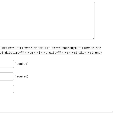
a href="" title=""> <abbr title=""> <acronym title=""> <b>
el datetime=""> <em> <i> <q cite=""> <s> <strike> <strong>
(required)
(required)