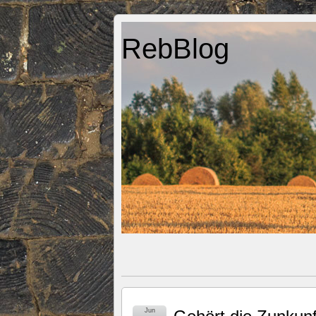
RebBlog
Jun