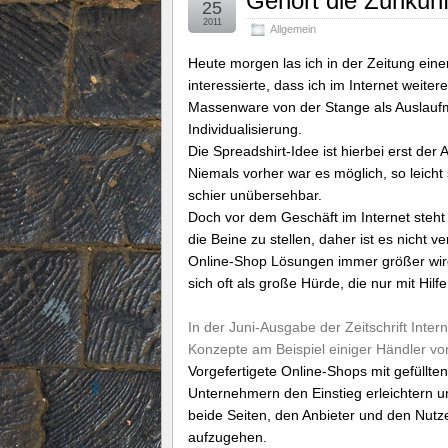
Gehört die Zunkunft
25
2011
Allgemein
Heute morgen las ich in der Zeitung ein
interessierte, dass ich im Internet weit
Massenware von der Stange als Auslauf
Individualisierung.
Die Spreadshirt-Idee ist hierbei erst der
Niemals vorher war es möglich, so leicht
schier unübersehbar.
Doch vor dem Geschäft im Internet steht 
die Beine zu stellen, daher ist es nicht
Online-Shop Lösungen immer größer wird
sich oft als große Hürde, die nur mit Hilf
In der Juni-Ausgabe der Zeitschrift Int
Konzepte am Beispiel einiger Händler vor
Vorgefertigete Online-Shops mit gefüllte
Unternehmern den Einstieg erleichtern u
beide Seiten, den Anbieter und den Nut
aufzugehen.