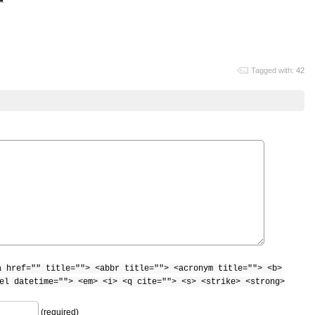
Tagged with:
42
a href="" title=""> <abbr title=""> <acronym title=""> <b>
el datetime=""> <em> <i> <q cite=""> <s> <strike> <strong>
(required)