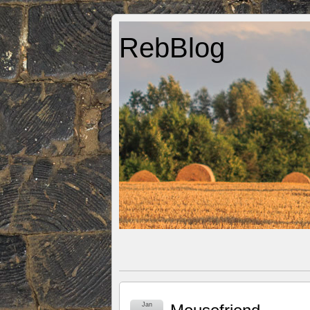
RebBlog
Jan