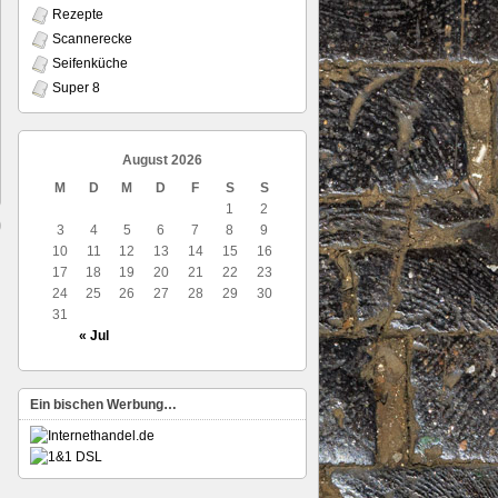
Rezepte
Scannerecke
Seifenküche
Super 8
August 2026
M
D
M
D
F
S
S
1
2
3
4
5
6
7
8
9
10
11
12
13
14
15
16
17
18
19
20
21
22
23
24
25
26
27
28
29
30
31
« Jul
Ein bischen Werbung…