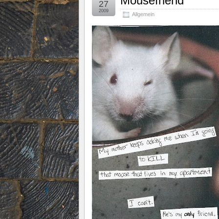
Mousefriend
27
2009
Allgemein