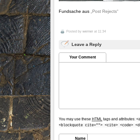
Fundsache aus
„Post Rejects“
Posted by
werner
at 11:34
Leave a Reply
Your Comment
You may use these
HTML
tags and attributes:
<
<blockquote cite=""> <cite> <code> <d
Name