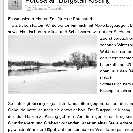
Fotosafari Burgstall Kissing
20
2013
Allgemein
,
Fotografie
Es war wieder einmal Zeit für eine Fotosafari.
Trotz trüben kaltem Winterwetter bin mich mit Mäxe losgezogen. B
sowie Handschuhen Mütze und Schal waren wir auf der Suche na
Zuerst versuchten
schönen Winterbi
Wald erschien es
den interessanten
bitterkalt und st
oben, aus den B
rieselte.
Schliesslich kam
Kissing zu fahren
So nah liegt Kissing, eigentlich Haunstetten gegenüber, auf der a
Gebäude hatte ich noch nie etwas gehört. Der Burgstall in Kissng is
dort den Herren zu Kissing gehörte. Von der eigentlichen Burg si
Grundmauern und Gräben vorhanden, aber an einer Stelle erhebt s
pyramidenfürmiger Hügel, auf dem einmal ein Wachturm gestanden