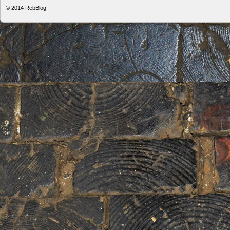
© 2014
RebBlog