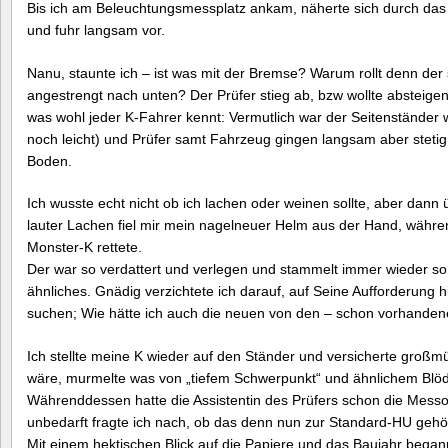
Bis ich am Beleuchtungsmessplatz ankam, näherte sich durch das
und fuhr langsam vor.
Nanu, staunte ich – ist was mit der Bremse? Warum rollt denn der
angestrengt nach unten? Der Prüfer stieg ab, bzw wollte absteig
was wohl jeder K-Fahrer kennt: Vermutlich war der Seitenständer w
noch leicht) und Prüfer samt Fahrzeug gingen langsam aber steti
Boden.
Ich wusste echt nicht ob ich lachen oder weinen sollte, aber dann
lauter Lachen fiel mir mein nagelneuer Helm aus der Hand, währe
Monster-K rettete.
Der war so verdattert und verlegen und stammelt immer wieder s
ähnliches. Gnädig verzichtete ich darauf, auf Seine Aufforderung h
suchen; Wie hätte ich auch die neuen von den – schon vorhanden
Ich stellte meine K wieder auf den Ständer und versicherte großmü
wäre, murmelte was von „tiefem Schwerpunkt“ und ähnlichem Blöds
Währenddessen hatte die Assistentin des Prüfers schon die Mess
unbedarft fragte ich nach, ob das denn nun zur Standard-HU gehö
Mit einem hektischen Blick auf die Papiere und das Baujahr began