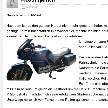
Frisch getüvt!
05
2011
Motorrad
Neulich beim TÜV-Süd:
Nachdem ich es den ganzen Herbst nicht mehr geschafft habe, mir
gestrige Termin buchstäblich in’s Wasser fiel, machte ich mich h
einmal der Behörde zur Überprüfung vorzuführen.
Ich biege ein zum
ande, alles voll“ A
Die wartenden Fah
Fahrsschulen, die a
Nachdem die Formal
wieder zu meinem 
Halle welches Rollt
Es öffnete sich ab
mit Helm heraus um gleich die Testfahrt um die Halle zu machen. A
Prüfungshalle, nachdem ich seine erfolglosen Startversuche mit de
Unterwegs hörte ich von Ferne meine Reifen quitschen und dachte mi