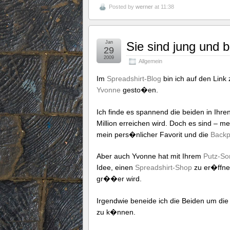
Posted by
werner
at 11:38
Jan
Sie sind jung und
29
2009
Allgemein
Im
Spreadshirt-Blog
bin ich auf den Link
Yvonne
gesto�en.
Ich finde es spannend die beiden in Ihre
Million erreichen wird. Doch es sind – 
mein pers�nlicher Favorit und die
Backp
Aber auch Yvonne hat mit Ihrem
Putz-So
Idee, einen
Spreadshirt-Shop
zu er�ffne
gr��er wird.
Irgendwie beneide ich die Beiden um die
zu k�nnen.