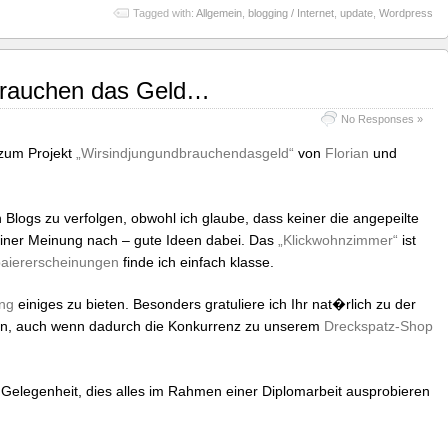
Tagged with:
Allgemein
,
blogging / Internet
,
update
,
Wordpress
 brauchen das Geld…
No Responses »
 zum Projekt
„Wirsindjungundbrauchendasgeld“
von
Florian
und
n Blogs zu verfolgen, obwohl ich glaube, dass keiner die angepeilte
meiner Meinung nach – gute Ideen dabei. Das
„Klickwohnzimmer“
ist
aiererscheinungen
finde ich einfach klasse.
ng
einiges zu bieten. Besonders gratuliere ich Ihr nat�rlich zu der
n, auch wenn dadurch die Konkurrenz zu unserem
Dreckspatz-Shop
 Gelegenheit, dies alles im Rahmen einer Diplomarbeit ausprobieren