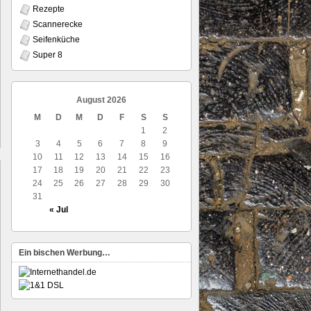
Rezepte
Scannerecke
Seifenküche
Super 8
August 2026
M
D
M
D
F
S
S
1
2
3
4
5
6
7
8
9
10
11
12
13
14
15
16
17
18
19
20
21
22
23
24
25
26
27
28
29
30
31
« Jul
Ein bischen Werbung…