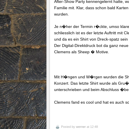
After-Show Party kennengelernt hatte, 
Familie mit. Klar, dass schon bald Kart
wurden.
Je n�her der Termin r�ckte, umso klare
schliesslich ist es der letzte Auftritt m
und da es ein Shirt von Dreck-spatz sein
Der Digital-Direktdruck bot da ganz neu
Clemens als Sheep � Motive.
Mit H�ngen und W�rgen wurden die Shirts
Konzert. Das letzte Shirt wurde als Gru
unterschrieben und beim Abschluss �ber
Clemens fand es cool und hat es auch sof
Posted by
werner
at 12:48