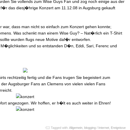
wurden Sie vollends zum Wise Guys Fan und zog noch einige aus der
en f�r das diesj�hrige Konzert am 11.12.08 in Augsburg gekauft
r war, dass man nicht so einfach zum Konzert gehen konnte;
it Clemens. Was schenkt man einem Wise Guy? – Nat�rlich ein T-Shirt
 sollte wurden flugs neue Motive daf�r entworfen.
e M�glichkeiten und so entstanden D�n, Eddi, Sari, Ferenc und
 rechtzeitig fertig und die Fans trugen Sie begeistert zum
� der Augsburger Fans an Clemens von vielen vielen Fans
reicht.
ort angezogen. Wir hoffen, er h�lt es auch weiter in Ehren!
Tagged with:
Allgemein
,
blogging / Internet
,
Ereignisse