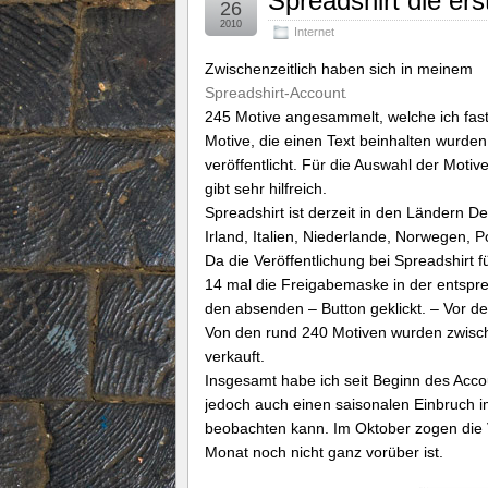
Spreadshirt die er
26
2010
Internet
Zwischenzeitlich haben sich in meinem
Spreadshirt-Account
245 Motive angesammelt, welche ich fast 
Motive, die einen Text beinhalten wurde
veröffentlicht. Für die Auswahl der Motiv
gibt sehr hilfreich.
Spreadshirt ist derzeit in den Ländern D
Irland, Italien, Niederlande, Norwegen, 
Da die Veröffentlichung bei Spreadshirt f
14 mal die Freigabemaske in der entspr
den absenden – Button geklickt. – Vor dem
Von den rund 240 Motiven wurden zwisc
verkauft.
Insgesamt habe ich seit Beginn des Acco
jedoch auch einen saisonalen Einbruch i
beobachten kann. Im Oktober zogen die 
Monat noch nicht ganz vorüber ist.