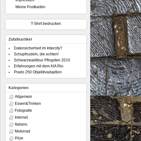
Impressum
Meine Postkarten
T-Shirt bedrucken
Zufallsartikel
Datensicherheit im Intercity?
Schupfnudeln, die echten!
Schwarzwaldtour Pfingsten 2010
Erfahrungen mit dem KIA Rio
Prado 250 Objektivadaption
Kategorien
Allgemein
Essen&Trinken
Fotografie
Internet
Italiano
Motorrad
Pilze