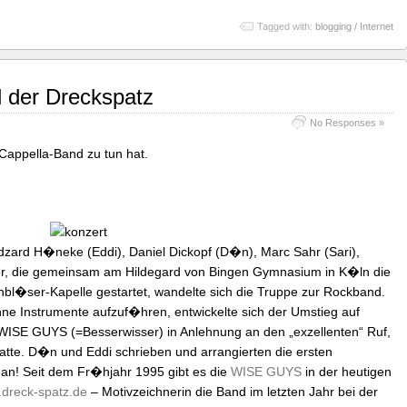
Tagged with:
blogging / Internet
 der Dreckspatz
No Responses »
Cappella-Band zu tun hat.
zard H�neke (Eddi), Daniel Dickopf (D�n), Marc Sahr (Sari),
er, die gemeinsam am Hildegard von Bingen Gymnasium in K�ln die
bl�ser-Kapelle gestartet, wandelte sich die Truppe zur Rockband.
ne Instrumente aufzuf�hren, entwickelte sich der Umstieg auf
ISE GUYS (=Besserwisser) in Anlehnung an den „exzellenten“ Ruf,
tte. D�n und Eddi schrieben und arrangierten die ersten
an! Seit dem Fr�hjahr 1995 gibt es die
WISE GUYS
in der heutigen
dreck-spatz.de
– Motivzeichnerin die Band im letzten Jahr bei der