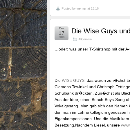
Posted by
werner
at 13:16
Dez
Die Wise Guys und
17
2008
Allgemein
…oder: was unser T-Shirtshop mit der A-
Die
WISE GUYS
, das waren zun�chst Ed
Clemens Tewinkel und Christoph Tetting
Schulbank dr�ckten. Zun�chst als Blech
Aus der Idee, einen Beach-Boys-Song oh
Vokalgesang. Man gab sich den Namen W
den man im Lehrerkollegium genossen ha
Eigenkompositionen. Und die Musik kam 
Besetzung.Nachdem Liesel, unsere
www.