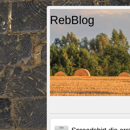
RebBlog
Okt