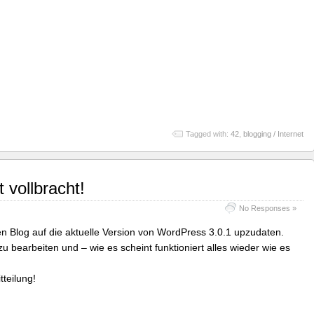
Tagged with:
42
,
blogging / Internet
 vollbracht!
No Responses »
en Blog auf die aktuelle Version von WordPress 3.0.1 upzudaten.
 bearbeiten und – wie es scheint funktioniert alles wieder wie es
tteilung!