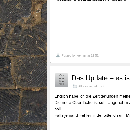
Posted by
werner
at 12:52
Okt
Das Update – es ist
26
2010
Allgemein
,
Internet
Endlich habe ich die Zeit gefunden mein
Die neue Oberfläche ist sehr angenehm zu
soll.
Falls jemand Fehler findet bitte ich um Mi