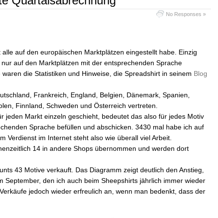
ste Quartalsabrechnung
No Responses »
alle auf den europäischen Marktplätzen eingestellt habe. Einzig
n nur auf den Marktplätzen mit der entsprechenden Sprache
e waren die Statistiken und Hinweise, die Spreadshirt in seinem
Blog
eutschland, Frankreich, England, Belgien, Dänemark, Spanien,
Polen, Finnland, Schweden und Österreich vertreten.
ür jeden Markt einzeln geschieht, bedeutet das also für jedes Motiv
echenden Sprache befüllen und abschicken. 3430 mal habe ich auf
 Verdienst im Internet steht also wie überall viel Arbeit.
henzeitlich 14 in andere Shops übernommen und werden dort
unts 43 Motive verkauft. Das Diagramm zeigt deutlich den Anstieg,
m September, den ich auch beim Sheepshirts jährlich immer wieder
Verkäufe jedoch wieder erfreulich an, wenn man bedenkt, dass der